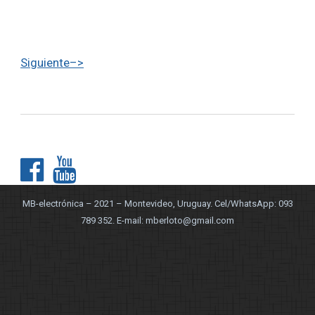
Siguiente–>


MB-electrónica – 2021 – Montevideo, Uruguay. Cel/WhatsApp: 093
789 352. E-mail:
mberloto@gmail.com